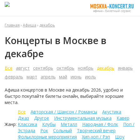
Главная
›
Афиша
›
декабрь
Концерты в Москве в
декабре
Все
август
сентябрь
октябрь
ноябрь
декабрь
январь
февраль
март
апрель
май
июнь
июль
Афиша концертов в Москве на
декабрь
2026, удобно и
быстро покупайте билеты онлайн, выбирайте хорошие
места.
Все
Авторская / Шансон / Романсы
Акустика
Джаз
Другое
Инструментальная музыка
Кавер
Жанр:
Классика
Клубы
Металл
Народная / Фолк
Поп /
Эстрада
Рок
Сольный
Творческий вечер
Фольклорные мероприятия
Хип-хоп / Рэп
Шоу