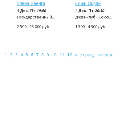
Елена Ваенга
Софи Окран
4 Дек. Пт
19:00
4 Дек. Пт
20:30
Государственный...
Джаз-клуб «Союз...
2 500 - 25 000
руб
1 500 - 4 900
руб
1
2
3
4
5
6
7
8
9
10
11
12
все сразу
вперед ›