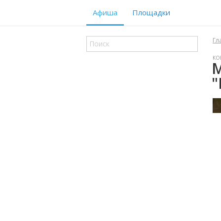
Афиша
Площадки
Гл
КО
М
"