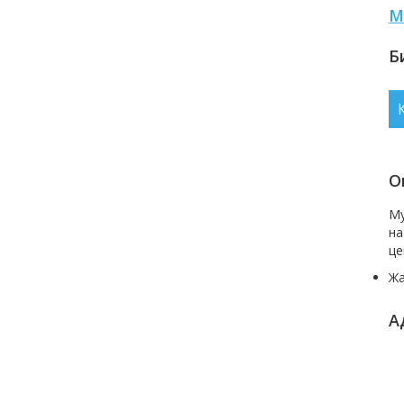
М
Б
О
Му
на
це
Ж
А